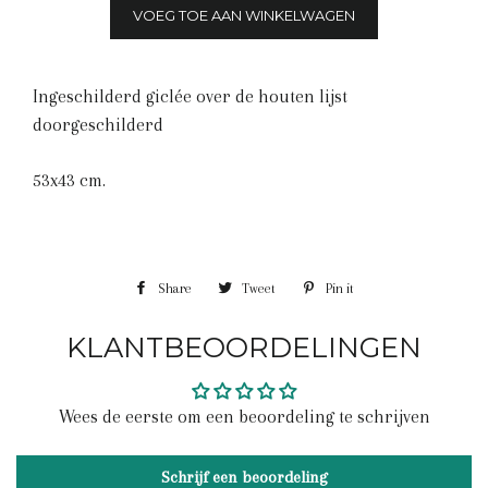
VOEG TOE AAN WINKELWAGEN
Ingeschilderd giclée over de houten lijst
doorgeschilderd
53x43 cm.
Share
Share
Tweet
Tweet
Pin it
Pin
on
on
on
KLANTBEOORDELINGEN
Facebook
Twitter
Pinterest
Wees de eerste om een beoordeling te schrijven
Schrijf een beoordeling