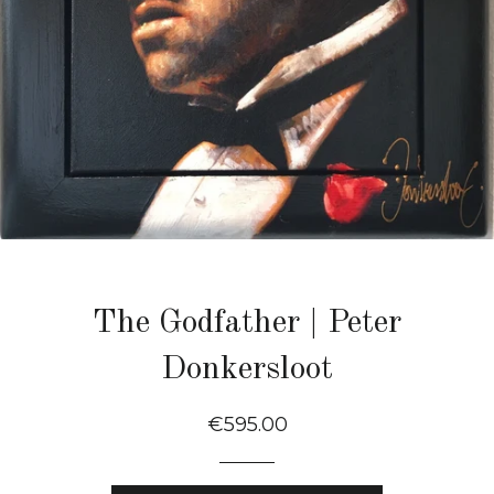
The Godfather | Peter
Donkersloot
Normale
€595.00
Prijs