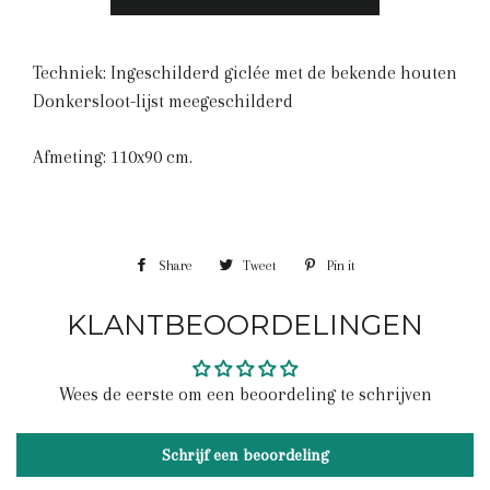
Techniek: Ingeschilderd giclée met de bekende houten
Donkersloot-lijst meegeschilderd
Afmeting: 110x90 cm.
Share
Share
Tweet
Tweet
Pin it
Pin
on
on
on
KLANTBEOORDELINGEN
Facebook
Twitter
Pinterest
Wees de eerste om een beoordeling te schrijven
Schrijf een beoordeling