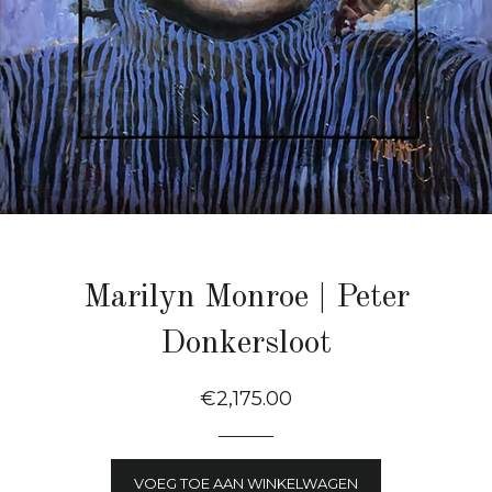
Marilyn Monroe | Peter
Donkersloot
Normale
€2,175.00
Prijs
VOEG TOE AAN WINKELWAGEN