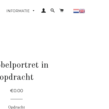
LOG IN
ZOEKEN
WINKELWAGEN
INFORMATIE
belportret in
opdracht
Normale
€0.00
Prijs
Opdracht