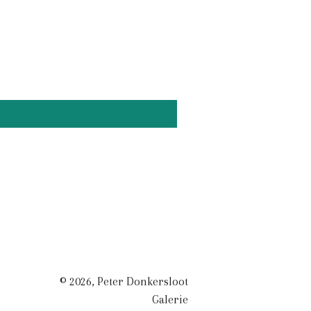
on
on
on
Facebook
Twitter
Pinterest
© 2026,
Peter Donkersloot
Galerie