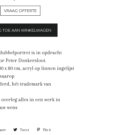
VRAAG OFFERTE
G TOE AAN WINKELWAGEN
dubbelportret is in opdracht
or Peter Donkersloot.
80 x 80 cm, acryl op linnen ingelijst
 waarop
lderd, hét trademark van
n overleg alles in een werk in
 uw wens
hare
Share
Tweet
Tweet
Pin it
Pin