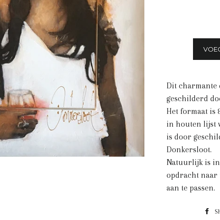
VOE
Dit charmante 
geschilderd do
Het formaat is 
in houten lijst
is door geschi
Donkersloot.
Natuurlijk is i
opdracht naar
aan te passen.
S