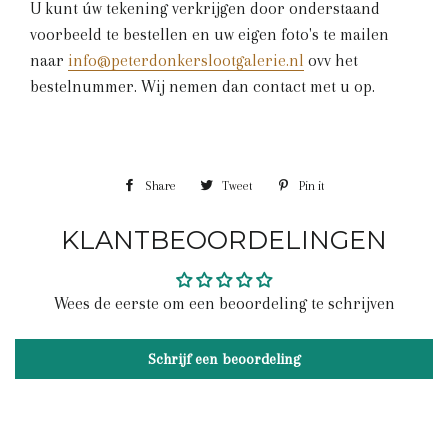
U kunt úw tekening verkrijgen door onderstaand
voorbeeld te bestellen en uw eigen foto's te mailen
naar
info@peterdonkerslootgalerie.nl
ovv het
bestelnummer. Wij nemen dan contact met u op.
Share
Share
Tweet
Tweet
Pin it
Pin
on
on
on
KLANTBEOORDELINGEN
Facebook
Twitter
Pinterest
Wees de eerste om een beoordeling te schrijven
Schrijf een beoordeling