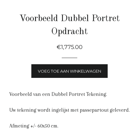
Voorbeeld Dubbel Portret
Opdracht
Normale
€1,775.00
Prijs
VOEG TOE AAN WINKELWAGEN
Voorbeeld van een Dubbel Portret Tekening.
Uw tekening wordt ingelijst
met passepartout geleverd.
Afmeting +/- 60x50 cm.