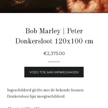
Bob Marley | Peter
Donkersloot 120x100 cm
Normale
€2,375.00
Prijs
VOEG TOE AAN WINKELWAGEN
Ingeschilderd giclée met de bekende houten
Donkersloot-lijst meegeschilderd.