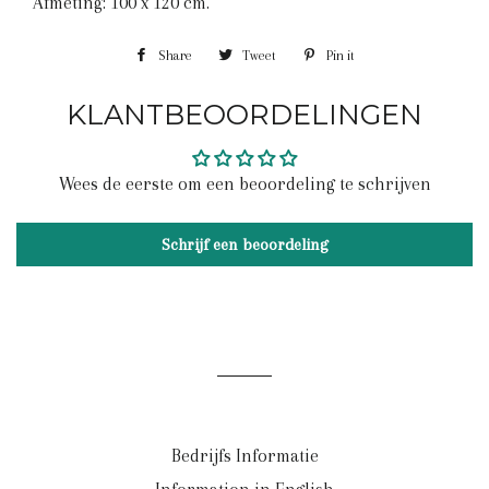
Afmeting: 100 x 120 cm.
Share
Share
Tweet
Tweet
Pin it
Pin
on
on
on
KLANTBEOORDELINGEN
Facebook
Twitter
Pinterest
Wees de eerste om een beoordeling te schrijven
Schrijf een beoordeling
Bedrijfs Informatie