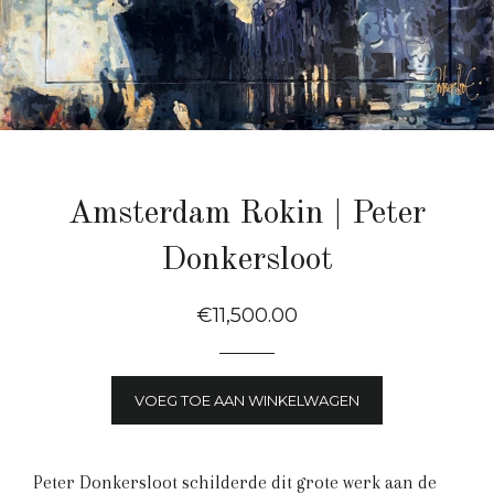
Amsterdam Rokin | Peter
Donkersloot
Normale
€11,500.00
Prijs
VOEG TOE AAN WINKELWAGEN
Peter Donkersloot schilderde dit grote werk aan de