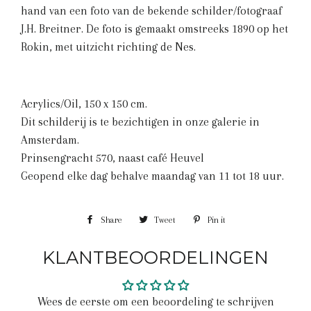
hand van een foto van de bekende schilder/fotograaf
J.H. Breitner. De foto is gemaakt omstreeks 1890 op het
Rokin, met uitzicht richting de Nes.
Acrylics/Oil, 150 x 150 cm.
Dit schilderij is te bezichtigen in onze galerie in
Amsterdam.
Prinsengracht 570, naast café Heuvel
Geopend elke dag behalve maandag van 11 tot 18 uur.
Share
Share
Tweet
Tweet
Pin it
Pin
on
on
on
KLANTBEOORDELINGEN
Facebook
Twitter
Pinterest
Wees de eerste om een beoordeling te schrijven