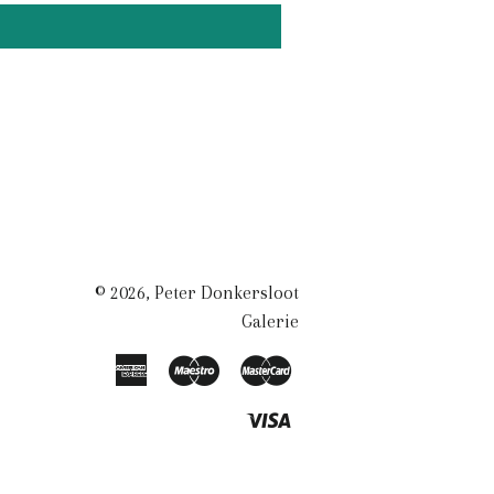
© 2026,
Peter Donkersloot
Galerie
American
Maestro
Master
Express
Visa