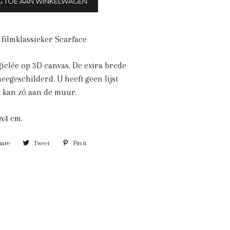
G TOE AAN WINKELWAGEN
 filmklassieker Scarface
iclée op 3D canvas. De extra brede
meegeschilderd. U heeft geen lijst
k kan zó aan de muur.
0x4 cm.
hare
Share
Tweet
Tweet
Pin it
Pin
on
on
on
Facebook
Twitter
Pinterest