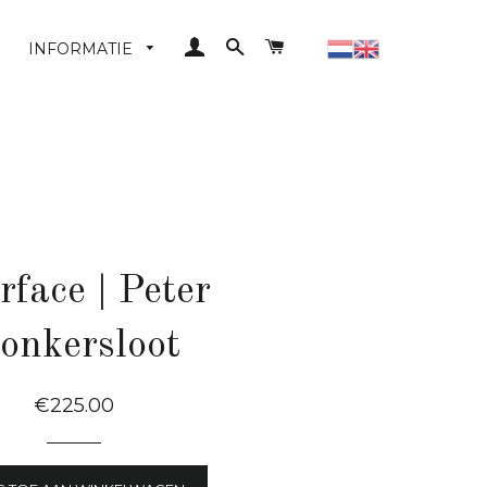
LOG IN
ZOEKEN
WINKELWAGEN
INFORMATIE
rface | Peter
onkersloot
Normale
€225.00
Prijs