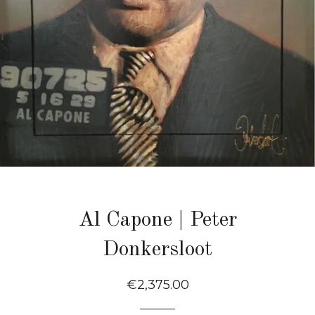
Al Capone | Peter
Donkersloot
Normale
€2,375.00
Prijs