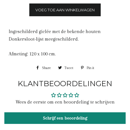
VOEG TOE AAN WINKELWAGEN
Ingeschilderd giclée met de bekende houten
Donkersloot-lijst meegeschilderd.
Afmeting: 120 x 100 cm.
Share
Share
Tweet
Tweet
Pin it
Pin
on
on
on
KLANTBEOORDELINGEN
Facebook
Twitter
Pinterest
Wees de eerste om een beoordeling te schrijven
Schrijf een beoordeling