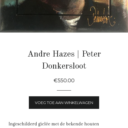
Andre Hazes | Peter
Donkersloot
Normale
€550.00
Prijs
VOEG TOE AAN WINKELWAGEN
Ingeschilderd giclée met de bekende houten