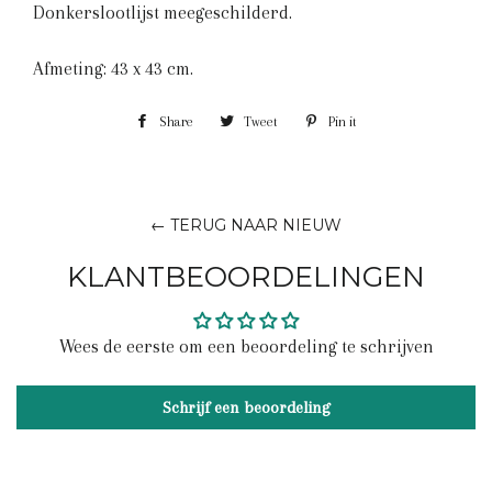
Donkerslootlijst meegeschilderd.
Afmeting: 43 x 43 cm.
Share
Share
Tweet
Tweet
Pin it
Pin
on
on
on
Facebook
Twitter
Pinterest
← TERUG NAAR NIEUW
KLANTBEOORDELINGEN
Wees de eerste om een beoordeling te schrijven
Schrijf een beoordeling