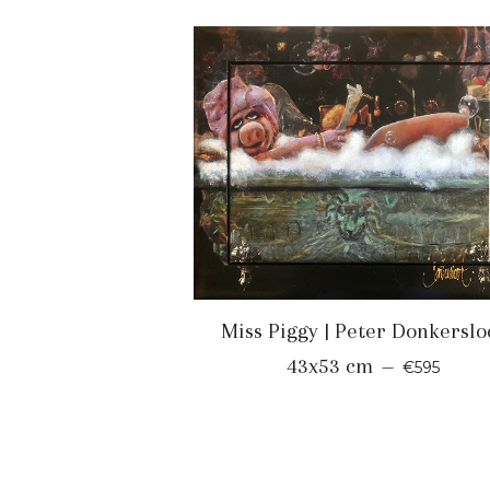
Miss Piggy | Peter Donkerslo
NORMALE 
43x53 cm
—
€595