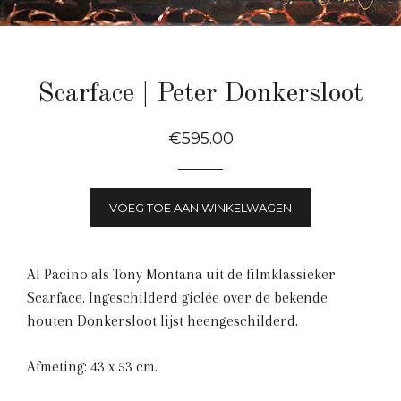
Scarface | Peter Donkersloot
Normale
€595.00
Prijs
VOEG TOE AAN WINKELWAGEN
Al Pacino als Tony Montana uit de filmklassieker
Scarface. Ingeschilderd giclée over de bekende
houten Donkersloot lijst heengeschilderd.
Afmeting: 43 x 53 cm.