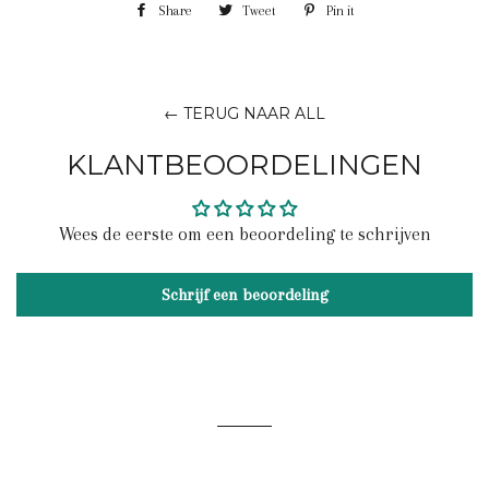
Share
Share
Tweet
Tweet
Pin it
Pin
on
on
on
Facebook
Twitter
Pinterest
← TERUG NAAR ALL
KLANTBEOORDELINGEN
Wees de eerste om een beoordeling te schrijven
Schrijf een beoordeling